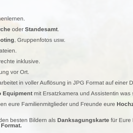
enlernen.
rche
oder
Standesamt
.
oting
, Gruppenfotos usw.
ateien.
echte inklusive.
ung vor Ort.
rbeitet in voller Auflösung in JPG Format auf einer
to Equipment
mit Ersatzkamera und Assistentin was si
nen eure Familienmitglieder und Freunde eure
Hochz
t den besten Bildern als
Danksagungskarte
für Eure
 Format.