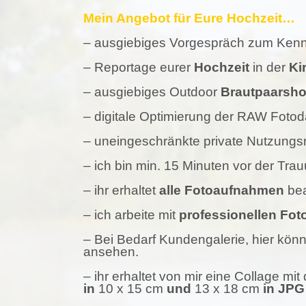
Mein Angebot für Eure Hochzeit…
– ausgiebiges Vorgespräch zum Kenn
– Reportage eurer
Hochzeit
in der
Ki
– ausgiebiges Outdoor
Brautpaarsho
– digitale Optimierung der RAW Fotod
– uneingeschränkte private Nutzungsr
– ich bin min. 15 Minuten vor der Trau
– ihr erhaltet
alle Fotoaufnahmen
bea
– ich arbeite mit
professionellen Fo
– Bei Bedarf Kundengalerie, hier kön
ansehen.
– ihr erhaltet von mir eine Collage mi
in
10 x 15 cm
und
13 x 18 cm
in JPG