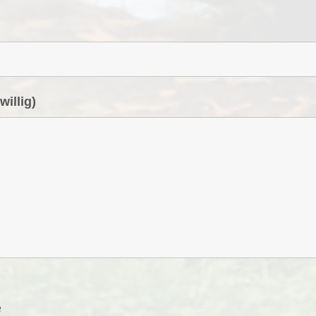
willig)
e